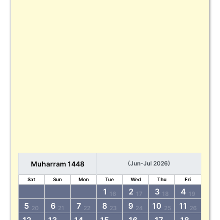
Muharram 1448
(Jun-Jul 2026)
Sat
Sun
Mon
Tue
Wed
Thu
Fri
1
2
3
4
16
17
18
19
5
6
7
8
9
10
11
20
21
22
23
24
25
26