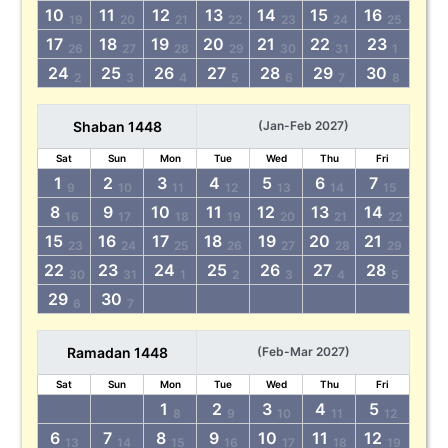
10
11
12
13
14
15
16
19
20
21
22
23
24
25
17
18
19
20
21
22
23
26
27
28
29
30
31
1
24
25
26
27
28
29
30
2
3
4
5
6
7
8
Shaban 1448
(Jan-Feb 2027)
Sat
Sun
Mon
Tue
Wed
Thu
Fri
1
2
3
4
5
6
7
9
10
11
12
13
14
15
8
9
10
11
12
13
14
16
17
18
19
20
21
22
15
16
17
18
19
20
21
23
24
25
26
27
28
29
22
23
24
25
26
27
28
30
31
1
2
3
4
5
29
30
6
7
Ramadan 1448
(Feb-Mar 2027)
Sat
Sun
Mon
Tue
Wed
Thu
Fri
1
2
3
4
5
8
9
10
11
12
6
7
8
9
10
11
12
13
14
15
16
17
18
19