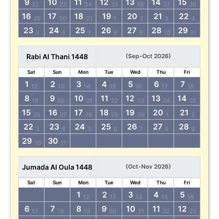
9
10
11
12
13
14
15
22
23
24
25
26
27
28
16
17
18
19
20
21
22
29
30
31
1
2
3
4
23
24
25
26
27
28
29
5
6
7
8
9
10
11
Rabi Al Thani 1448
(Sep-Oct 2026)
Sat
Sun
Mon
Tue
Wed
Thu
Fri
1
2
3
4
5
6
7
12
13
14
15
16
17
18
8
9
10
11
12
13
14
19
20
21
22
23
24
25
15
16
17
18
19
20
21
26
27
28
29
30
1
2
22
23
24
25
26
27
28
3
4
5
6
7
8
9
29
30
10
11
Jumada Al Oula 1448
(Oct-Nov 2026)
Sat
Sun
Mon
Tue
Wed
Thu
Fri
1
2
3
4
5
12
13
14
15
16
6
7
8
9
10
11
12
17
18
19
20
21
22
23