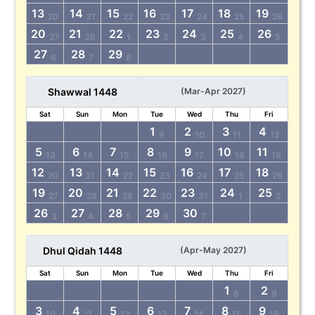
13
14
15
16
17
18
19
20
21
22
23
24
25
26
20
21
22
23
24
25
26
27
28
1
2
3
4
5
27
28
29
6
7
8
Shawwal 1448
(Mar-Apr 2027)
Sat
Sun
Mon
Tue
Wed
Thu
Fri
1
2
3
4
9
10
11
12
5
6
7
8
9
10
11
13
14
15
16
17
18
19
12
13
14
15
16
17
18
20
21
22
23
24
25
26
19
20
21
22
23
24
25
27
28
29
30
31
1
2
26
27
28
29
30
3
4
5
6
7
Dhul Qidah 1448
(Apr-May 2027)
Sat
Sun
Mon
Tue
Wed
Thu
Fri
1
2
8
9
3
4
5
6
7
8
9
10
11
12
13
14
15
16