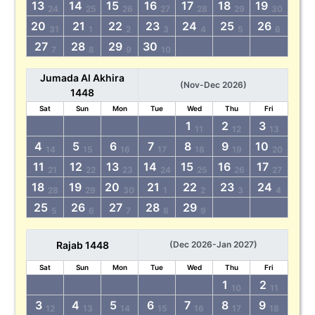
13
14
15
16
17
18
19
24
25
26
27
28
29
30
20
21
22
23
24
25
26
31
1
2
3
4
5
6
27
28
29
30
7
8
9
10
Jumada Al Akhira
(Nov-Dec 2026)
1448
Sat
Sun
Mon
Tue
Wed
Thu
Fri
1
2
3
11
12
13
4
5
6
7
8
9
10
14
15
16
17
18
19
20
11
12
13
14
15
16
17
21
22
23
24
25
26
27
18
19
20
21
22
23
24
28
29
30
1
2
3
4
25
26
27
28
29
5
6
7
8
9
Rajab 1448
(Dec 2026-Jan 2027)
Sat
Sun
Mon
Tue
Wed
Thu
Fri
1
2
10
11
3
4
5
6
7
8
9
12
13
14
15
16
17
18