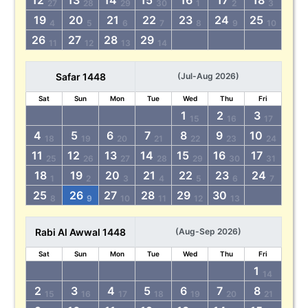
12
13
14
15
16
17
18
27
28
29
30
1
2
3
19
20
21
22
23
24
25
4
5
6
7
8
9
10
26
27
28
29
11
12
13
14
Safar 1448
(Jul-Aug 2026)
Sat
Sun
Mon
Tue
Wed
Thu
Fri
1
2
3
15
16
17
4
5
6
7
8
9
10
18
19
20
21
22
23
24
11
12
13
14
15
16
17
25
26
27
28
29
30
31
18
19
20
21
22
23
24
1
2
3
4
5
6
7
25
26
27
28
29
30
8
9
10
11
12
13
Rabi Al Awwal 1448
(Aug-Sep 2026)
Sat
Sun
Mon
Tue
Wed
Thu
Fri
1
14
2
3
4
5
6
7
8
15
16
17
18
19
20
21