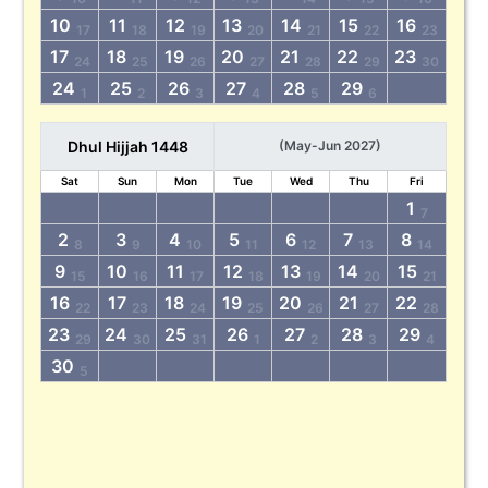
10
11
12
13
14
15
16
17
18
19
20
21
22
23
17
18
19
20
21
22
23
24
25
26
27
28
29
30
24
25
26
27
28
29
1
2
3
4
5
6
Dhul Hijjah 1448
(May-Jun 2027)
Sat
Sun
Mon
Tue
Wed
Thu
Fri
1
7
2
3
4
5
6
7
8
8
9
10
11
12
13
14
9
10
11
12
13
14
15
15
16
17
18
19
20
21
16
17
18
19
20
21
22
22
23
24
25
26
27
28
23
24
25
26
27
28
29
29
30
31
1
2
3
4
30
5