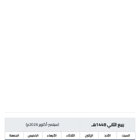
ربيع الثاني 1448هـ
(سبتمبر-أكتوبر 2026م)
السبت
الأحد
الإثنين
الثلاثاء
الأربعاء
الخميس
الجمعة