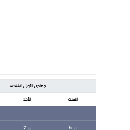
جمادى الأولى 1448هـ
السبت
الأحد
7
6
18
17