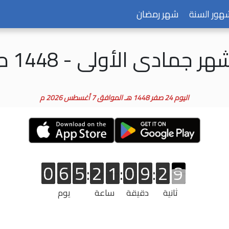
هور السنة
شهر رمضان
هر جمادى الأولى - 1448 م
اليوم 24 صفر 1448 هـ الموافق 7 أغسطس 2026 م
0
6
5
:
2
1
:
0
9
:
2
2
8
8
0
6
5
2
1
0
9
2
8
ثانية
دقيقة
ساعة
يوم