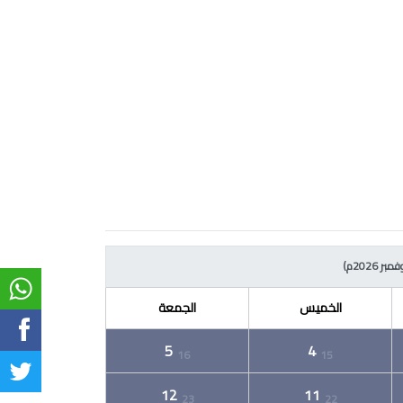
ر 2026م)
الخميس
الجمعة
5
4
16
15
12
11
23
22