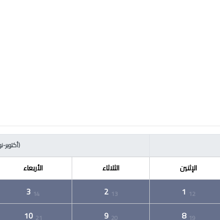
(أكتوبر-نوفمب
الإثنين
الثلاثاء
الأربعاء
3
2
1
14
13
12
10
9
8
21
20
19