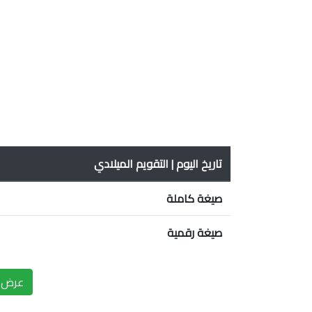
تاريخ اليوم | التقويم الميلادي
صيغة كاملة
صيغة رقمية
عرض ا