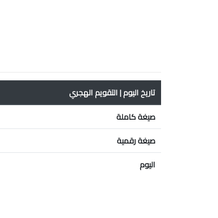
تاريخ اليوم | التقويم الهجري
صيغة كاملة
صيغة رقمية
اليوم