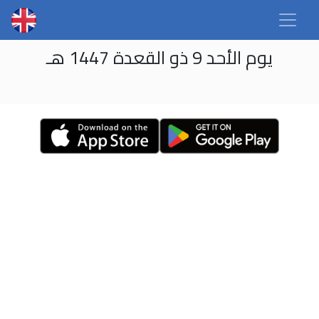
يوم الأحد 9 ذو القعدة 1447 هـ