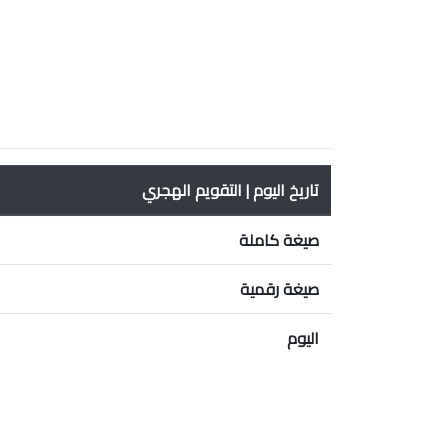
تاريخ اليوم | التقويم الهجري
صيغة كاملة
صيغة رقمية
اليوم