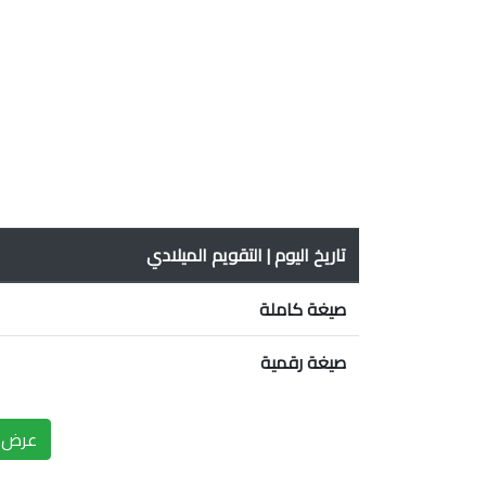
تاريخ اليوم | التقويم الميلادي
صيغة كاملة
صيغة رقمية
عرض ا