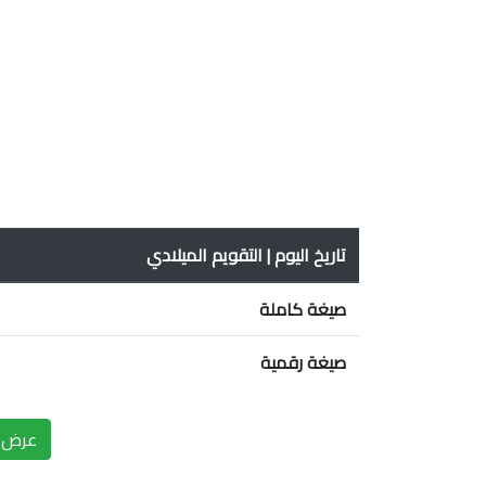
تاريخ اليوم | التقويم الميلادي
صيغة كاملة
صيغة رقمية
عرض ا