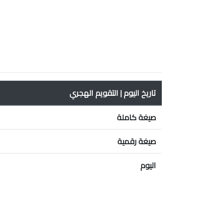
تاريخ اليوم | التقويم الهجري
صيغة كاملة
صيغة رقمية
اليوم