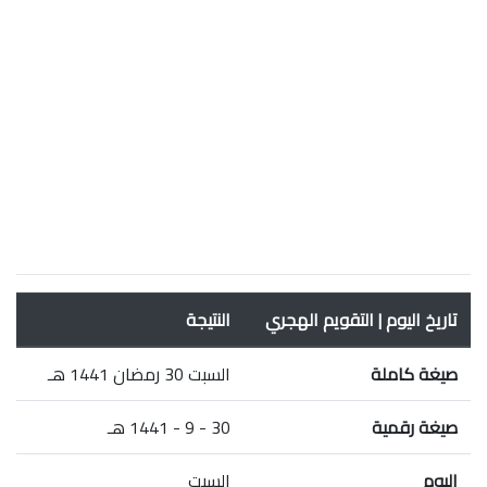
تاريخ اليوم | التقويم الهجري
النتيجة
صيغة كاملة
السبت 30 رمضان 1441 هـ
صيغة رقمية
30 - 9 - 1441 هـ
اليوم
السبت