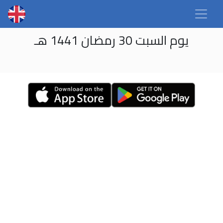
يوم السبت 30 رمضان 1441 هـ