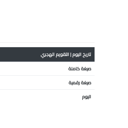
تاريخ اليوم | التقويم الهجري
صيغة كاملة
صيغة رقمية
اليوم