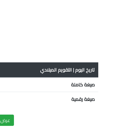
تاريخ اليوم | التقويم الميلادي
صيغة كاملة
صيغة رقمية
عرض ا