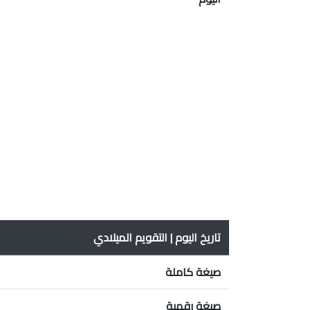
تاريخ اليوم | التقويم الميلادي
صيغة كاملة
صيغة رقمية