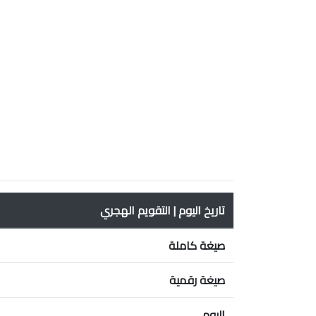
تاريخ اليوم | التقويم الهجري
صيغة كاملة
صيغة رقمية
اليوم