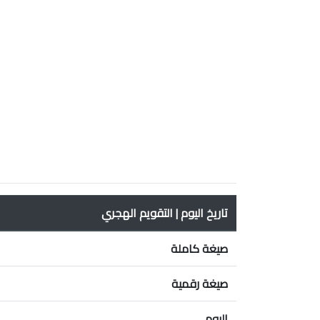
تاريخ اليوم | التقويم الهجري
صيغة كاملة
صيغة رقمية
اليوم