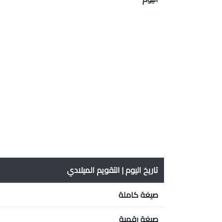
تاريخ اليوم | التقويم الميلادي
صيغة كاملة
صيغة رقمية