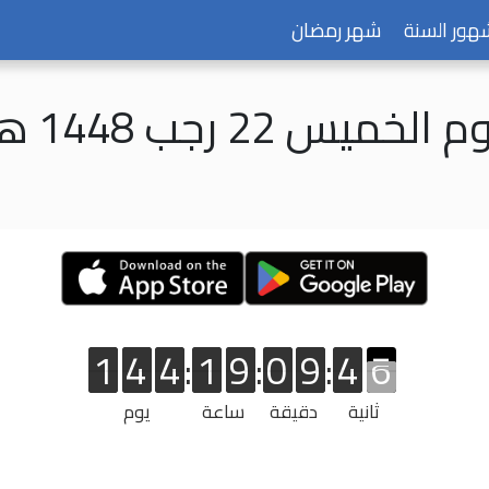
هور السنة
شهر رمضان
م الخميس 22 رجب 1448 هـ
1
4
4
:
1
9
:
0
9
:
4
5
1
4
4
1
9
0
9
4
6
5
ثانية
دقيقة
ساعة
يوم