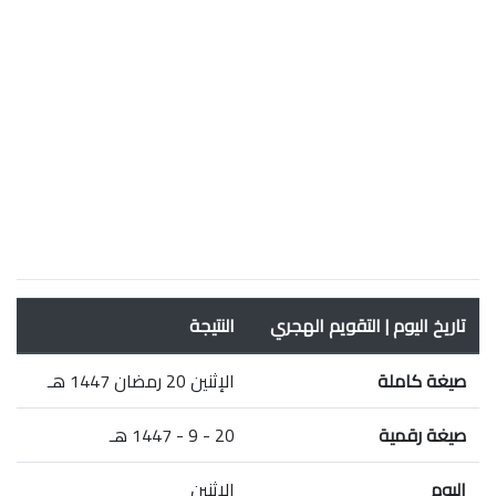
تاريخ اليوم | التقويم الهجري
النتيجة
صيغة كاملة
الإثنين 20 رمضان 1447 هـ
صيغة رقمية
20 - 9 - 1447 هـ
اليوم
الإثنين