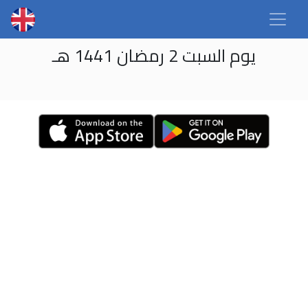
يوم السبت 2 رمضان 1441 هـ