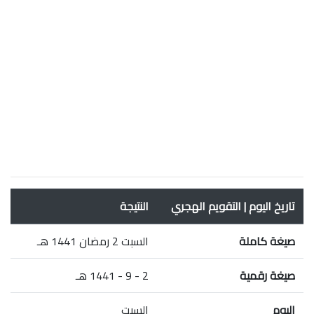
تاريخ اليوم | التقويم الهجري
النتيجة
صيغة كاملة
السبت 2 رمضان 1441 هـ
صيغة رقمية
2 - 9 - 1441 هـ
اليوم
السبت