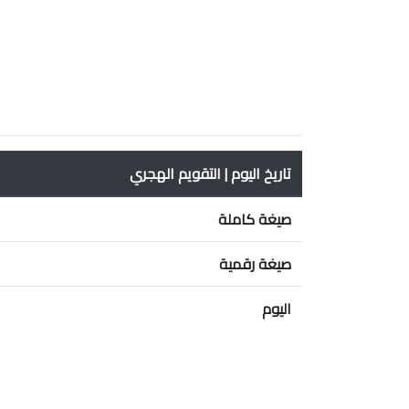
تاريخ اليوم | التقويم الهجري
صيغة كاملة
صيغة رقمية
اليوم