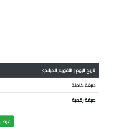
تاريخ اليوم | التقويم الميلادي
صيغة كاملة
صيغة رقمية
عرض ا