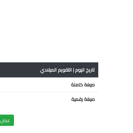
تاريخ اليوم | التقويم الميلادي
صيغة كاملة
صيغة رقمية
عرض ا