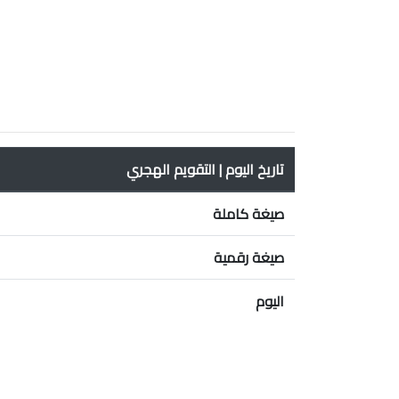
تاريخ اليوم | التقويم الهجري
صيغة كاملة
صيغة رقمية
اليوم