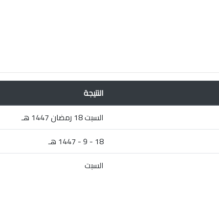
النتيجة
السبت 18 رمضان 1447 هـ
18 - 9 - 1447 هـ
السبت