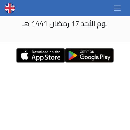
يوم الأحد 17 رمضان 1441 هـ