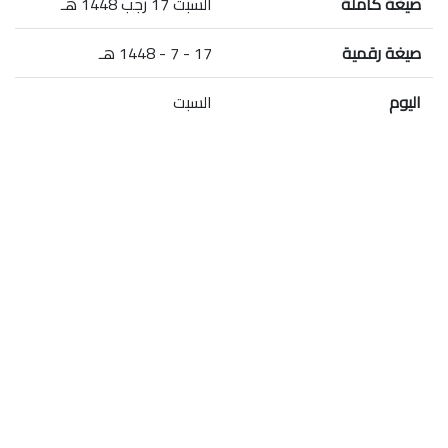
صيغة كاملة
السبت 17 رجب 1448 هـ
صيغة رقمية
17 - 7 - 1448 هـ
اليوم
السبت