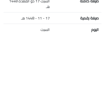
صيغة كاملة
السبت 17 ذو القعدة 1448
هـ
صيغة رقمية
17 - 11 - 1448 هـ
اليوم
السبت