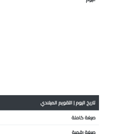
تاريخ اليوم | التقويم الميلادي
صيغة كاملة
صيغة رقمية