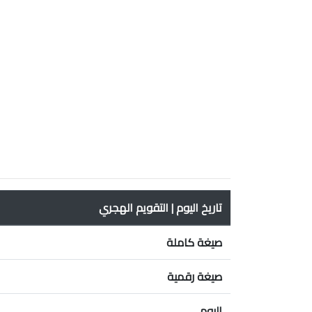
تاريخ اليوم | التقويم الهجري
صيغة كاملة
صيغة رقمية
اليوم