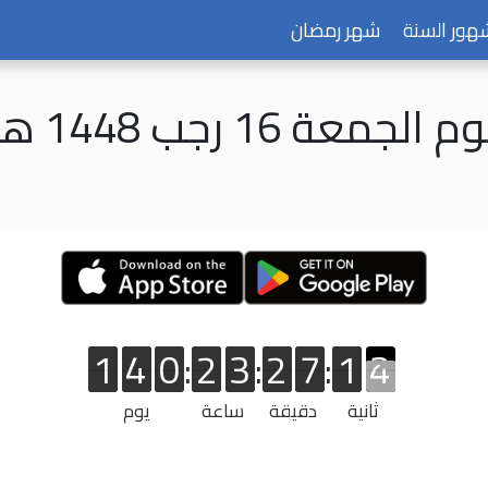
هور السنة
شهر رمضان
م الجمعة 16 رجب 1448 هـ
1
4
0
:
2
3
:
2
7
:
1
3
3
1
4
0
2
3
2
7
1
3
ثانية
دقيقة
ساعة
يوم