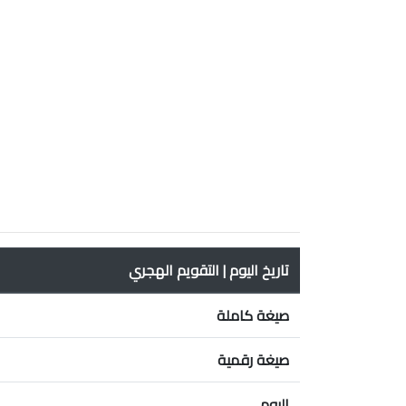
تاريخ اليوم | التقويم الهجري
صيغة كاملة
صيغة رقمية
اليوم