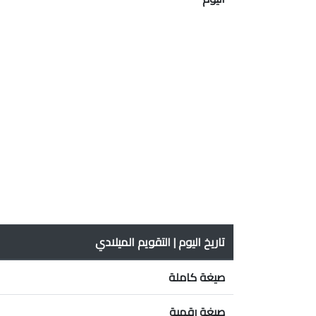
تاريخ اليوم | التقويم الميلادي
صيغة كاملة
صيغة رقمية