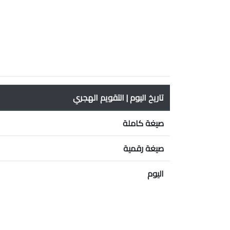
تاريخ اليوم | التقويم الهجري
صيغة كاملة
صيغة رقمية
اليوم