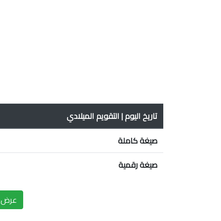
تاريخ اليوم | التقويم الميلادي
صيغة كاملة
صيغة رقمية
عرض ا