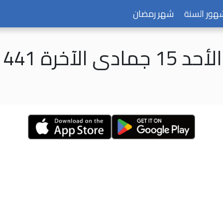
هور السنة
شهر رمضان
مادى الآخرة 1441 هـ