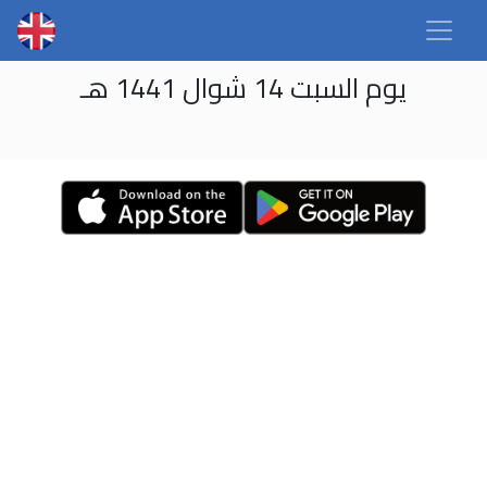
يوم السبت 14 شوال 1441 هـ