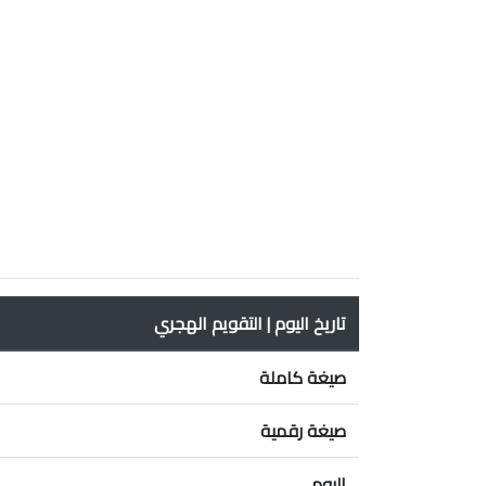
تاريخ اليوم | التقويم الهجري
صيغة كاملة
صيغة رقمية
اليوم