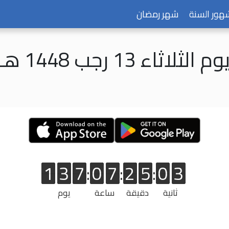
هور السنة
شهر رمضان
وم الثلاثاء 13 رجب 1448 هـ
1
3
7
:
0
7
:
2
5
:
0
3
3
1
3
7
0
7
2
5
0
3
ثانية
دقيقة
ساعة
يوم