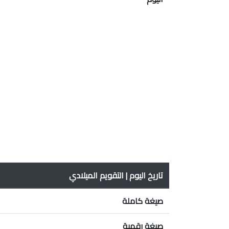
تاريخ اليوم | التقويم الميلادي
صيغة كاملة
صيغة رقمية