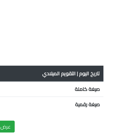
تاريخ اليوم | التقويم الميلادي
صيغة كاملة
صيغة رقمية
عرض ا