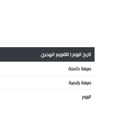
تاريخ اليوم | التقويم الهجري
صيغة كاملة
صيغة رقمية
اليوم