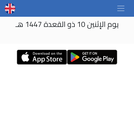
يوم الإثنين 10 ذو القعدة 1447 هـ