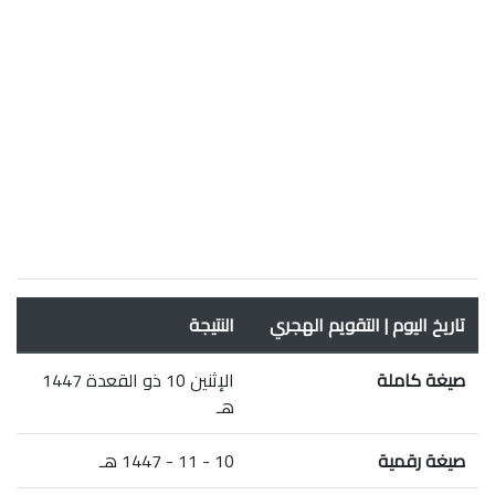
تاريخ اليوم | التقويم الهجري
النتيجة
صيغة كاملة
الإثنين 10 ذو القعدة 1447
هـ
صيغة رقمية
10 - 11 - 1447 هـ