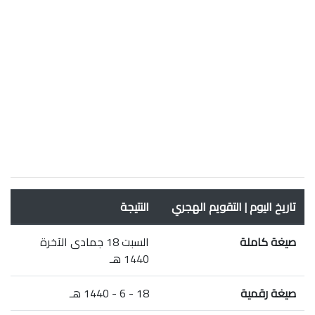
تاريخ اليوم | التقويم الهجري
النتيجة
صيغة كاملة
السبت 18 جمادى الآخرة
1440 هـ
صيغة رقمية
18 - 6 - 1440 هـ