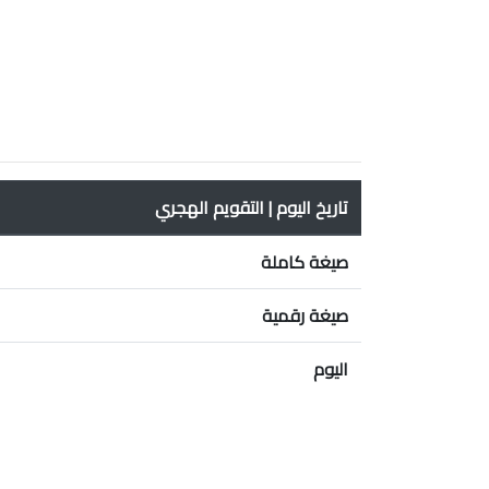
تاريخ اليوم | التقويم الهجري
صيغة كاملة
صيغة رقمية
اليوم